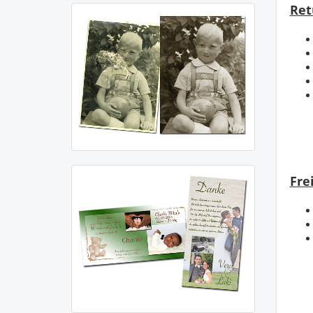
Ret
Fre