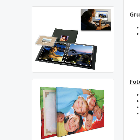
Gru
Fot