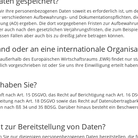
aten gespeichert?
wir Ihre personenbezogenen Daten soweit es erforderlich ist, um d
 verschiedenen Aufbewahrungs- und Dokumentationspflichten, di
ng (AO) ergeben. Die dort vorgegebenen Fristen zur Aufbewahru
uer auch nach den gesetzlichen Verjährungsfristen, die zum Beispie
issen Fällen aber auch bis zu dreißig Jahre betragen können.
and oder an eine internationale Organisa
 außerhalb des Europäischen Wirtschaftsraums ,EWR) findet nur sta
ich vorgeschrieben ist oder Sie uns Ihre Einwilligung erteilt haben
 haben Sie?
ft nach Art. 15 DSGVO, das Recht auf Berichtigung nach Art. 16 D
eitung nach Art. 18 DSGVO sowie das Recht auf Datenübertragbark
n nach ßß 34 und 35 BDSG. Darüber hinaus besteht ein Beschwerd
ht zur Bereitstellung von Daten?
Sie nur diejenigen personenbezogenen Daten bereitstellen, die 