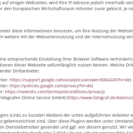
 auf einigen Webseiten, wird Ihre IP-Adresse jedoch innerhalb vo
den Europäischen Wirtschaftsraum mitunter zuvor gekürzt. Je nac
bieter diese Informationen benutzen, um Ihre Nutzung der Websei
m weitere mit der Webseitennutzung und der Internetnutzung v
ne entsprechende Einstellung Ihrer Browser-Software verhindern; w
ktionen dieser Webseite vollumfänglich nutzen können. Welche Dr
ender Drittanbieter:
nter:
https://support.google.com/analytics/answer/6004245?hl=de
)
nter:
https://policies.google.com/privacy?hl=de
)
er:
https://newrelic.com/termsandconditions/privacy
)
 Fotografen Online Service GmbH) (
https://www.fotograf.de/datens
ins (Links zu Sozialen Medien) der unten aufgeführten Anbieter e
o gekennzeichnet sind. Über diese Plugins werden unter Umständ
n Dienstebetreiber gesendet und ggf. von diesem genutzt. Wir v
nsteanbieter durch eine 2-Klick-Lösung. Um ein gewünschtes Socia