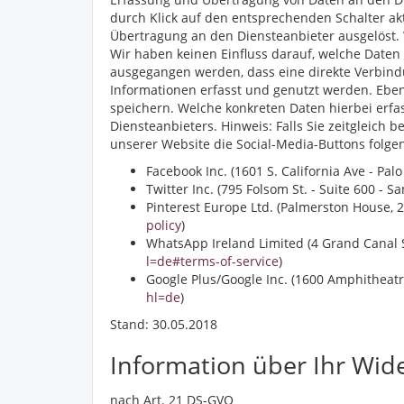
durch Klick auf den entsprechenden Schalter akt
Übertragung an den Diensteanbieter ausgelöst. 
Wir haben keinen Einfluss darauf, welche Daten
ausgegangen werden, dass eine direkte Verbind
Informationen erfasst und genutzt werden. Eben
speichern. Welche konkreten Daten hierbei erfa
Diensteanbieters. Hinweis: Falls Sie zeitgleich 
unserer Website die Social-Media-Buttons fol
Facebook Inc. (1601 S. California Ave - Pal
Twitter Inc. (795 Folsom St. - Suite 600 - 
Pinterest Europe Ltd. (Palmerston House, 2
policy
)
WhatsApp Ireland Limited (4 Grand Canal 
l=de#terms-of-service
)
Google Plus/Google Inc. (1600 Amphitheat
hl=de
)
Stand: 30.05.2018
Information über Ihr Wid
nach Art. 21 DS-GVO