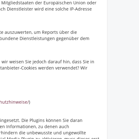
n Mitgliedstaaten der Europäischen Union oder
h Dienstleister wird eine solche IP-Adresse
te auszuwerten, um Reports über die
erbundene Dienstleistungen gegenüber dem
ir weisen Sie jedoch darauf hin, dass Sie in
ittanbieter-Cookies werden verwendet? Wir
chutzhinweise/
)
ingesetzt. Die Plugins können Sie daran
en Informationen, zu denen auch
erhindern die unbewusste und ungewollte
l Media Plugin zu aktivieren, muss dieses erst