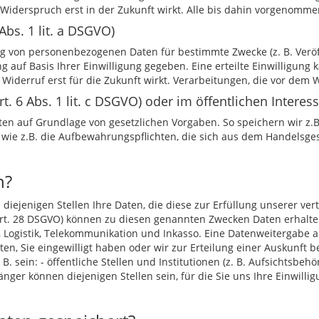
n Widerspruch erst in der Zukunft wirkt. Alle bis dahin vorgenom
 Abs. 1 lit. a DSGVO)
ng von personenbezogenen Daten für bestimmte Zwecke (z. B. Veröf
g auf Basis Ihrer Einwilligung gegeben. Eine erteilte Einwilligung 
Widerruf erst für die Zukunft wirkt. Verarbeitungen, die vor dem Wi
. 6 Abs. 1 lit. c DSGVO) oder im öffentlichen Interesse
en auf Grundlage von gesetzlichen Vorgaben. So speichern wir z.
 wie z.B. die Aufbewahrungspflichten, die sich aus dem Handels
n?
iejenigen Stellen Ihre Daten, die diese zur Erfüllung unserer ver
Art. 28 DSGVO) können zu diesen genannten Zwecken Daten erhalte
n, Logistik, Telekommunikation und Inkasso. Eine Datenweitergab
n, Sie eingewilligt haben oder wir zur Erteilung einer Auskunft 
sein: - öffentliche Stellen und Institutionen (z. B. Aufsichtsbehö
ger können diejenigen Stellen sein, für die Sie uns Ihre Einwilli