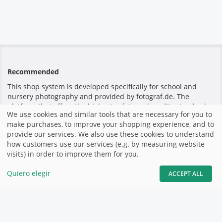
Recommended
This shop system is developed specifically for school and
nursery photography and provided by fotograf.de. The
platform that offers the highest safety and quality standards
We use cookies and similar tools that are necessary for you to
for teachers and parents.
make purchases, to improve your shopping experience, and to
provide our services. We also use these cookies to understand
how customers use our services (e.g. by measuring website
Pago seguro
visits) in order to improve them for you.
Quiero elegir
ACCEPT ALL
Inicio
|
Imprimir
|
Términos y Condiciones
|
Sitio Web por
fotograf.de
|