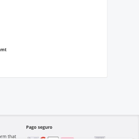
amt
Pago seguro
orm that