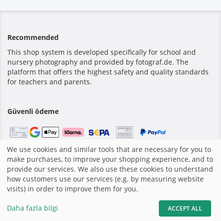
Recommended
This shop system is developed specifically for school and
nursery photography and provided by fotograf.de. The
platform that offers the highest safety and quality standards
for teachers and parents.
Güvenli ödeme
We use cookies and similar tools that are necessary for you to
make purchases, to improve your shopping experience, and to
Anasayfa
|
Baskı
|
Şartlar ve Koşullar
|
Web sitesi fotograf.de
provide our services. We also use these cookies to understand
tarafından yapılmıştır
|
how customers use our services (e.g. by measuring website
visits) in order to improve them for you.
Daha fazla bilgi
ACCEPT ALL