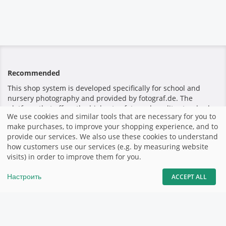
Recommended
This shop system is developed specifically for school and
nursery photography and provided by fotograf.de. The
platform that offers the highest safety and quality standards
We use cookies and similar tools that are necessary for you to
for teachers and parents.
make purchases, to improve your shopping experience, and to
provide our services. We also use these cookies to understand
how customers use our services (e.g. by measuring website
Безопасная оплата
visits) in order to improve them for you.
Настроить
ACCEPT ALL
Главная
|
Выходные данные
|
Правила и условия
|
Сайт
fotograf.de
|