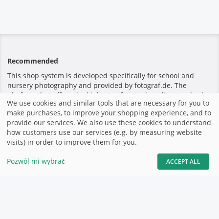
Recommended
This shop system is developed specifically for school and
nursery photography and provided by fotograf.de. The
platform that offers the highest safety and quality standards
We use cookies and similar tools that are necessary for you to
for teachers and parents.
make purchases, to improve your shopping experience, and to
provide our services. We also use these cookies to understand
how customers use our services (e.g. by measuring website
Bezpieczna płatność
visits) in order to improve them for you.
Pozwól mi wybrać
ACCEPT ALL
Strona domowa
|
Znak firmowy
|
Regulamin
|
Witryna
stworzona przez fotograf.de
|