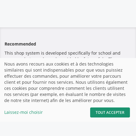
Recommended
This shop system is developed specifically for school and
nursery photography and provided by fotograf.de. The
Nous avons recours aux cookies et à des technologies
platform that offers the highest safety and quality standards
similaires qui sont indispensables pour que vous puissiez
for teachers and parents.
effectuer des commandes, pour améliorer votre parcours
client et pour fournir nos services. Nous utilisons également
ces cookies pour comprendre comment les clients utilisent
Paiement sécurisé
nos services (par exemple, en évaluant le nombre de visites
de notre site internet) afin de les améliorer pour vous.
Laissez-moi choisir
TOUT ACCEPTER
Accueil
|
Mentions légales
|
Conditions générales de vente et
d’utilisation
|
Site Web - fotograf.de
|